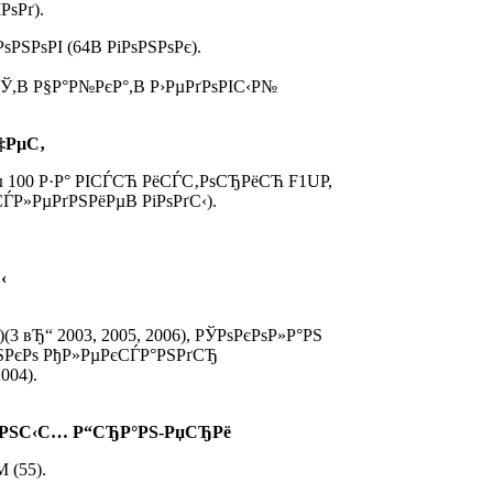
РѕРґ).
РЅРѕРІ (64В РіРѕРЅРѕРє).
Ў,В Р§Р°Р№РєР°,В Р›РµРґРѕРІС‹Р№
‡РµС‚
 100 Р·Р° РІСЃСЋ РёСЃС‚РѕСЂРёСЋ F1UP,
СЃР»РµРґРЅРёРµВ РіРѕРґС‹).
‹
3 вЂ“ 2003, 2005, 2006), РЎРѕРєРѕР»Р°РЅ
µРЅРєРѕ РђР»РµРєСЃР°РЅРґСЂ
004).
ЅРЅС‹С… Р“СЂР°РЅ-РџСЂРё
 (55).