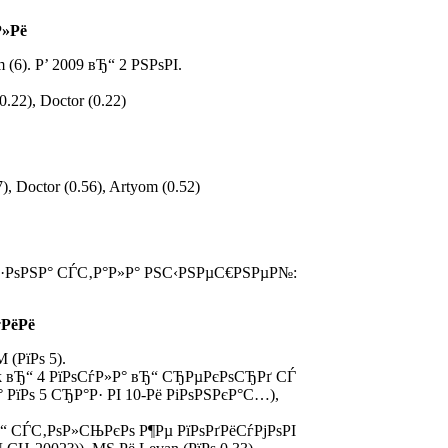
»Рё
(6). Р’ 2009 вЂ“ 2 РЅРѕРІ.
22), Doctor (0.22)
 Doctor (0.56), Artyom (0.52)
Џ Р·РѕРЅР° СЃС‚Р°Р»Р° РЅС‹РЅРµС€РЅРµР№:
†РёРё
 (РїРѕ 5).
ik вЂ“ 4 РїРѕСѓР»Р° вЂ“ СЂРµРєРѕСЂРґ СЃ
 РїРѕ 5 СЂР°Р· РІ 10-Рё РіРѕРЅРєР°С…),
Ђ“ СЃС‚РѕР»СЊРєРѕ Р¶Рµ РїРѕРґРёСѓРјРѕРІ