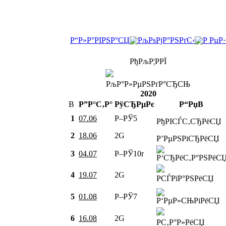
Р“Р»Р°РІРЅР°СЏ
РљРѕРјР°РЅРґС‹
Р РµР
РђРљР¦РРЇ
РљР°Р»РµРЅРґР°СЂСЊ
2020
В
Р”Р°С‚Р°
РўСЂРµРє
Р“РџВ
1
07.06
Р–РЎ5
РђРІСЃС‚СЂРёСЏ
2
18.06
2G
Р’РµРЅРіСЂРёСЏ
3
04.07
Р–РЎ10r
Р‘СЂРёС‚Р°РЅРёС
4
19.07
2G
РСЃРїР°РЅРёСЏ
5
01.08
Р–РЎ7
Р‘РµР»СЊРіРёСЏ
6
16.08
2G
РС‚Р°Р»РёСЏ